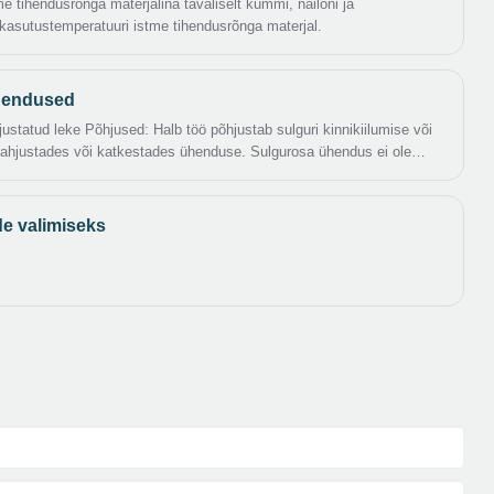
e tihendusrõnga materjalina tavaliselt kummi, nailoni ja
le kasutustemperatuuri istme tihendusrõnga materjal.
ahendused
statud leke Põhjused: Halb töö põhjustab sulguri kinnikiilumise või
kahjustades või katkestades ühenduse. Sulgurosa ühendus ei ole
 ja mahakukkumist. Valitud ühendusmaterjalid on sobimatud ega talu
 korrosiooni.
de valimiseks