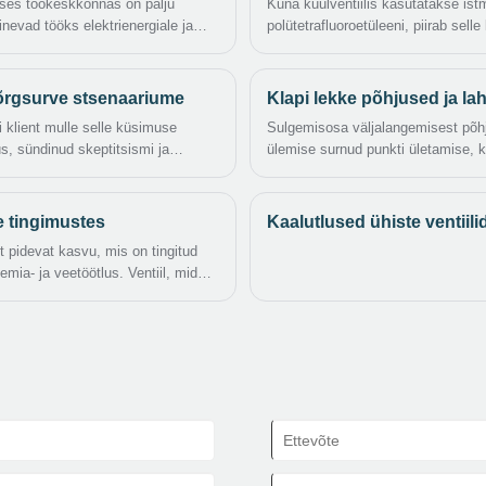
lises töökeskkonnas on palju
Kuna kuulventiilis kasutatakse istm
ginevad tööks elektrienergiale ja
polütetrafluoroetüleeni, piirab sel
mus või elektromagnetilised häired -
elektromagnetilise kiirgusega
le, põhjustades need ootamatult
 kõrgsurve stsenaariume
Klapi lekke põhjused ja l
hutusohtusid tekitada.
i klient mulle selle küsimuse
Sulgemisosa väljalangemisest põhju
s, sündinud skeptitsismi ja
ülemise surnud punkti ületamise, 
uurdunud veendumust, et
kindel, mis põhjustab lõdvenemist
ased madala rõhuga
keskmise või mehaanilise kulumise
tab.
e tingimustes
Kaalutlused ühiste ventiili
t pidevat kasvu, mis on tingitud
mia- ja veetöötlus. Ventiil, mida
atel pidevalt populaarsust kogunud
.