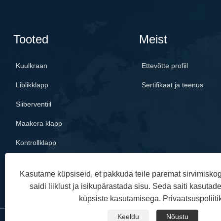
Tooted
Meist
Kuulkraan
Ettevõtte profiil
Liblikklapp
Sertifikaat ja teenus
Siiberventiil
Maakera klapp
Kontrollklapp
Kasutame küpsiseid, et pakkuda teile paremat sirvimisko
saidi liiklust ja isikupärastada sisu. Seda saiti kasuta
küpsiste kasutamisega.
Privaatsuspoliiti
Keeldu
Nõustu