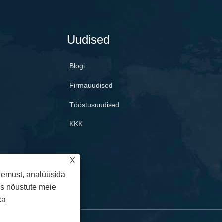
Uudised
Blogi
Firmauudised
Tööstusuudised
KKK
X
gemust, analüüsida
des nõustute meie
ka