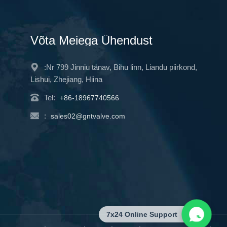
Võta Meiega Ühendust
:Nr 799 Jinniu tänav, Bihu linn, Liandu piirkond,
Lishui, Zhejiang, Hiina
Tel:
+86-18967740566
:
sales02@gntvalve.com
7x24 Online Support