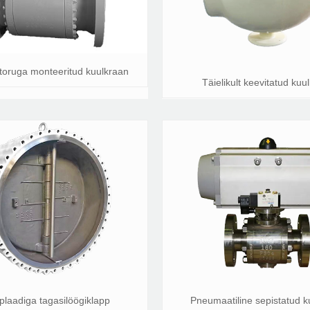
toruga monteeritud kuulkraan
Täielikult keevitatud kuu
plaadiga tagasilöögiklapp
Pneumaatiline sepistatud ku