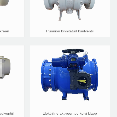
lkraan
Trunnion kinnitatud kuulventiil
ulventiil
Elektriline aktiveeritud kolvi klapp