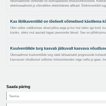
toimib klapi ajamiseadme hüdrosilindrile ja
Neumaatilistel ventiilidel on loomupärased ohutusfunktsioonid. Keeru
keemiatehnika ja elektrijaamad.
juhib ventiili.
elektriseadmeid ja võimalikke elektrihäirete allikaid. Elektriventiilid tu
elektriliste tõrgete korral - näiteks lühikesi vooluringid, leke, ülekoor
on nende juhtimissüsteemides kõrge talitlushäire oht. Näiteks tugeva 
piirkondade lähedal võivad elektrilised ventiilid saada valesid signaa
Kas liblikaventiilid on tõeliselt võimelised käsitlema
avanemise või sulgemise, mis võib kogu süsteemi toimingule olulisi o
Olen selles valdkonnas olnud pikka aega ja kui mul oleks iga kord, ku
küsiks, oleks mul aastaid tagasi pensionile läinud. See on põhiküsimu
vajaduse segust. Paljud insenerid ja taimejuhid kannavad sügavalt j
liblikaventiilid on klapimaailma kerged kandidaadid, mis on suurepär
puistekäitluseks, kuid mis on seotud lukuga, kui rõhk tõepoolest kinni
Kuulventiilide turg kasvab jätkuvalt kasvava nõudlus
Ülemaailmne kuulventiilide turg näeb lähiaastatel prognooside kohasel
kasvavast nõudlusest sellistes tööstusharudes nagu nafta ja gaas, kee
kasutatakse vedeliku voolu juhtimiseks läbi torude, on viimastel aast
tänu oma usaldusväärsetele ja vähest hooldust vajavatele omadustele
Saada päring