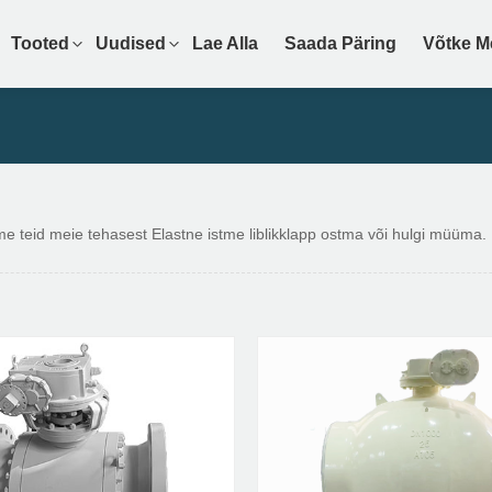
Tooted
Uudised
Lae Alla
Saada Päring
Võtke M
vitame teid meie tehasest Elastne istme liblikklapp ostma või hulgi müüma