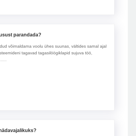
husust parandada?
odud võimaldama voolu ühes suunas, vältides samal ajal
steemideni tagavad tagasilöögiklapid sujuva töö,
....
hädavajalikuks?