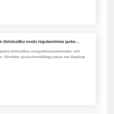
on tööstusliku voolu reguleerimise jaoks
egsetes tööstuslikes voolujuhtimissüsteemides, eriti
. Võrreldes ujuvkuulventiilidega pakub see klapitüüp