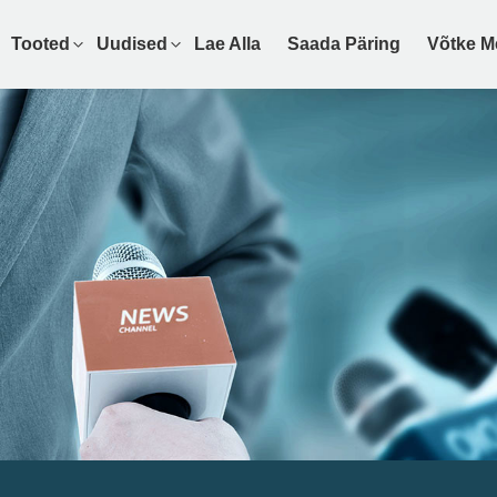
Tooted
Uudised
Lae Alla
Saada Päring
Võtke M