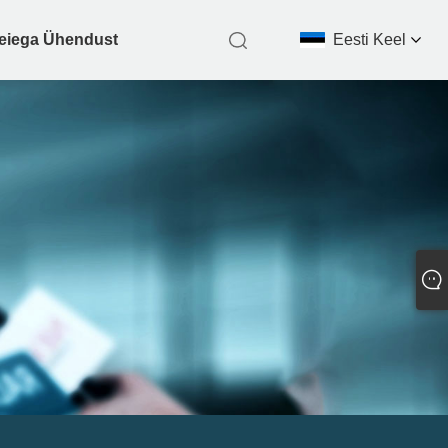
eiega Ühendust
Eesti Keel