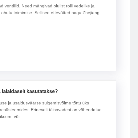
ventiilid. Need mängivad olulist rolli vedelike ja
 ohutu toimimise. Sellised ettevõtted nagu Zhejiang
laialdaselt kasutatakse?
use ja usaldusväärse sulgemisvõime tõttu üks
tmesüsteemides. Erinevalt täisavadest on vähendatud
sem, või......