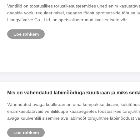
Ventiilid on tööstuslikes torustikesüsteemides ühed enim kasutatavad 
gaaside voolu reguleerimisel, tagades tööstusprotsesside tõhusa ja
Liangyi Valve Co., Ltd. on spetsialiseerunud kvaliteetsete vär......
Loe rohkem
Mis on vähendatud läbimõõduga kuulkraan ja miks seda 
​Vähendatud avaga kuulkraan on oma kompaktse disaini, kulutõhus
enamkasutatavaid ventiilitüüpe kaasaegsetes tööstuslikes torujuh
avaga kuulventiili sisemine ava läbimõõt torujuhtme läbimõõdust väik
Loe rohkem