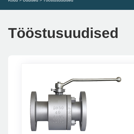
Kodu
>
Uudised
> Tööstusuudised
Tööstusuudised