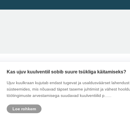
Kas ujuv kuulventiil sobib suure tsükliga käitamiseks?
Ujuv kuulkraan kujutab endast tugevat ja usaldusväärset lahendust pa
süsteemides, mis nõuavad täpset taseme juhtimist ja vähest hooldust
töötingimuste arvestamisega suudavad kuulventiilid p......
Loe rohkem