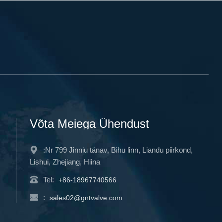
Võta Meiega Ühendust
:Nr 799 Jinniu tänav, Bihu linn, Liandu piirkond,
Lishui, Zhejiang, Hiina
Tel:
+86-18967740566
:
sales02@gntvalve.com