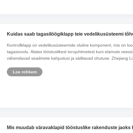
Kuidas saab tagasilöögiklapp teie vedelikusüsteemi tõ
Kontrollklapp on vedelikusüsteemide oluline komponent, mis on lo
tagasivoolu. Alates tööstuslikest torujuhtmetest kuni elamute veesü
vähendavad seadmete kahjustusi ja säilitavad ohutuse. Zhejiang Li..
Loe rohkem
Mis muudab väravaklapid tööstuslike rakenduste jaoks 