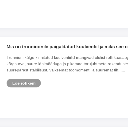
Mis on trunnioonile paigaldatud kuulventiil ja miks see 
oluline?
Trunnioni külge kinnitatud kuulventiilid mängivad olulist rolli kaasa
kõrgsurve, suure läbimõõduga ja pikamaa torujuhtmete rakendustes
suurepärast stabiilsust, väiksemat töömomenti ja suuremat tih......
Loe rohkem