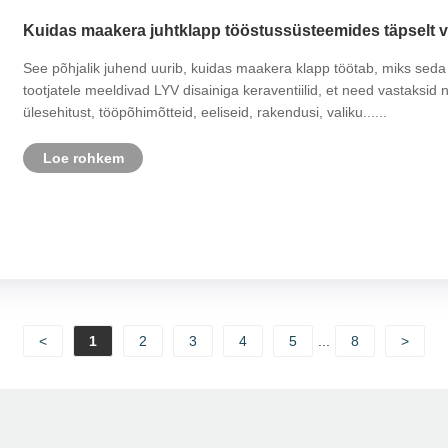
Kuidas maakera juhtklapp tööstussüsteemides täpselt 
See põhjalik juhend uurib, kuidas maakera klapp töötab, miks seda
tootjatele meeldivad LYV disainiga keraventiilid, et need vastaksid 
ülesehitust, tööpõhimõtteid, eeliseid, rakendusi, valiku......
Loe rohkem
<
1
2
3
4
5
...
8
>