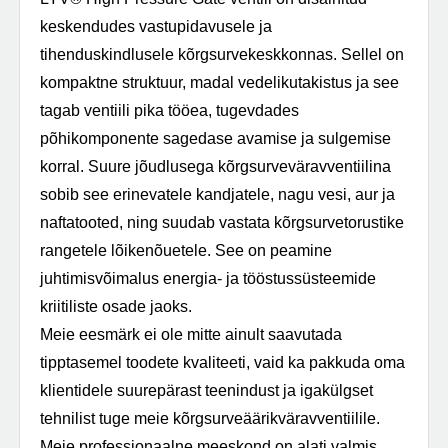
keskendudes vastupidavusele ja
tihenduskindlusele kõrgsurvekeskkonnas. Sellel on
kompaktne struktuur, madal vedelikutakistus ja see
tagab ventiili pika tööea, tugevdades
põhikomponente sagedase avamise ja sulgemise
korral. Suure jõudlusega kõrgsurveväravventiilina
sobib see erinevatele kandjatele, nagu vesi, aur ja
naftatooted, ning suudab vastata kõrgsurvetorustike
rangetele lõikenõuetele. See on peamine
juhtimisvõimalus energia- ja tööstussüsteemide
kriitiliste osade jaoks.
Meie eesmärk ei ole mitte ainult saavutada
tipptasemel toodete kvaliteeti, vaid ka pakkuda oma
klientidele suurepärast teenindust ja igakülgset
tehnilist tuge meie kõrgsurveäärikväravventiilile.
Meie professionaalne meeskond on alati valmis