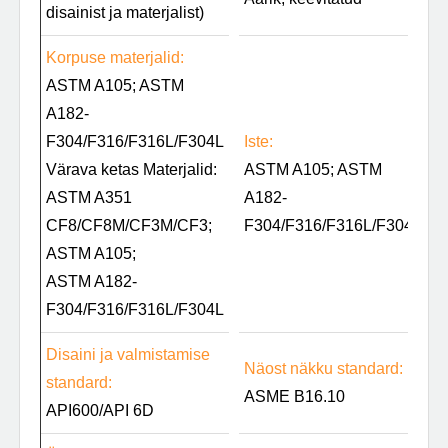
disainist ja materjalist)
Korpuse materjalid:
ASTM A105; ASTM
A182-
F304/F316/F316L/F304L
Iste:
Värava ketas Materjalid:
ASTM A105; ASTM
ASTM A351
A182-
CF8/CF8M/CF3M/CF3;
F304/F316/F316L/F304L
ASTM A105;
ASTM A182-
F304/F316/F316L/F304L
Disaini ja valmistamise
Näost näkku standard:
standard:
ASME B16.10
API600/API 6D