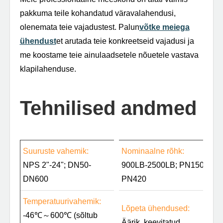
pakkuma teile kohandatud väravalahendusi,
olenemata teie vajadustest. Palun
võtke meiega
ühendust
et arutada teie konkreetseid vajadusi ja
me koostame teie ainulaadsetele nõuetele vastava
klapilahenduse.
Tehnilised andmed
Suuruste vahemik:
Nominaalne rõhk:
NPS 2"-24"; DN50-
900LB-2500LB; PN150-
DN600
PN420
Temperatuurivahemik:
Lõpeta ühendused:
-46℃～600℃ (sõltub
Äärik, keevitatud