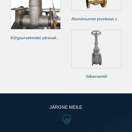
Alumiiniumist pronksist väravaklapp
Kõrgsurvekindel väravaklapp
Siiberventiil
JÄRGNE MEILE