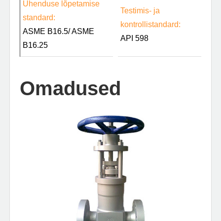
Ühenduse lõpetamise
Testimis- ja
standard:
kontrollistandard:
ASME B16.5/ ASME
API 598
B16.25
Omadused