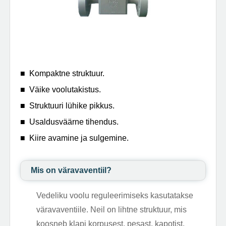
■ Kompaktne struktuur.
■ Väike voolutakistus.
■ Struktuuri lühike pikkus.
■ Usaldusväärne tihendus.
■ Kiire avamine ja sulgemine.
Mis on väravaventiil?
Vedeliku voolu reguleerimiseks kasutatakse
väravaventiile. Neil on lihtne struktuur, mis
koosneb klapi korpusest, pesast, kapotist,