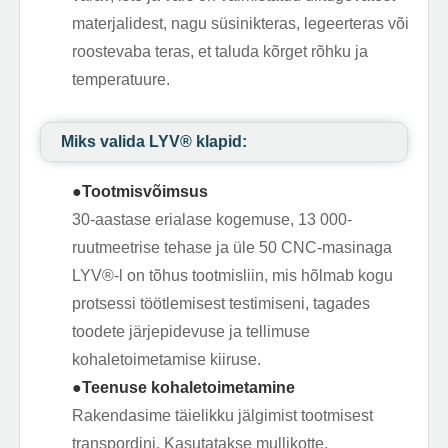
materjalidest, nagu süsinikteras, legeerteras või
roostevaba teras, et taluda kõrget rõhku ja
temperatuure.
Miks valida LYV®️ klapid:
●Tootmisvõimsus
30-aastase erialase kogemuse, 13 000-
ruutmeetrise tehase ja üle 50 CNC-masinaga
LYV®️-l on tõhus tootmisliin, mis hõlmab kogu
protsessi töötlemisest testimiseni, tagades
toodete järjepidevuse ja tellimuse
kohaletoimetamise kiiruse.
●Teenuse kohaletoimetamine
Rakendasime täielikku jälgimist tootmisest
transpordini. Kasutatakse mullikotte,