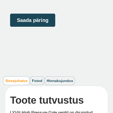
Saada päring
Sissejuhatus
Fotod
Hinnakujundus
Toote tutvustus
LYV®️ High Pressure Gate ventiil on disainitud