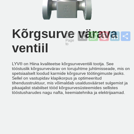
Kõrgsurve värava
X
WhatsApp
Pinterest
LinkedI
S
ventiil
LYV® on Hiina kvaliteetse kõrgsurveventiili tootja. See
tööstuslik kõrgsurvevärav on torujuhtme juhtimisseade, mis on
spetsiaalselt loodud karmide kõrgsurve töötingimuste jaoks.
Sellel on vastupidav klapikorpus ja optimeeritud
tihendusstruktuur, mis võimaldab usaldusväärset sulgemist ja
pikaajalist stabiilset tööd kõrgsurvesüsteemides sellistes
tööstusharudes nagu nafta, keemiatehnika ja elektrijaamad.