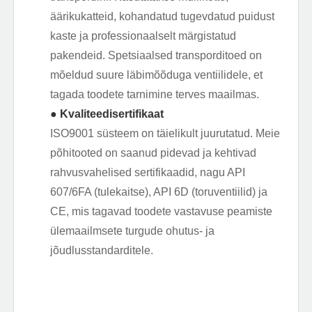
äärikukatteid, kohandatud tugevdatud puidust
kaste ja professionaalselt märgistatud
pakendeid. Spetsiaalsed transporditoed on
mõeldud suure läbimõõduga ventiilidele, et
tagada toodete tarnimine terves maailmas.
● Kvaliteedisertifikaat
ISO9001 süsteem on täielikult juurutatud. Meie
põhitooted on saanud pidevad ja kehtivad
rahvusvahelised sertifikaadid, nagu API
607/6FA (tulekaitse), API 6D (toruventiilid) ja
CE, mis tagavad toodete vastavuse peamiste
ülemaailmsete turgude ohutus- ja
jõudlusstandarditele.