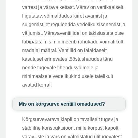
varrest ja värava kettast. Värav on vertikaalselt
liigutatav, võimaldades kiiret avamist ja
sulgemist, et reguleerida vedeliku sisenemist ja
väljumist. Väravaventiilidel on takistusteta otse
läbipääs, mis minimeerib rõhukadu võimalikult
madalal määral. Ventiilid on laialdaselt
kasutusel erinevates tööstusharudes tänu
nende tugevale tihendusvõimele ja
minimaalsele vedelikukindlusele täielikult
avatud korral.
Mis on kõrgsurve ventiili omadused?
Kõrgsurvevärava klapil on tavaliselt tugev ja
stabiilne konstruktsioon, mille korpus, kapott,
värav, iste ja vars on valmistatud ülitugevatest