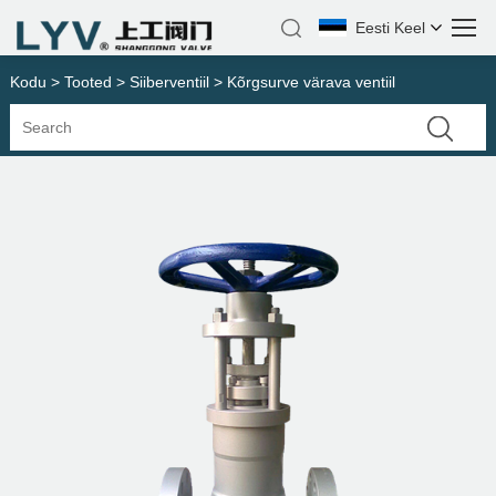
Eesti Keel
Kodu
>
Tooted
>
Siiberventiil
> Kõrgsurve värava ventiil