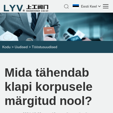
Eesti Keel
Kodu
>
Uudised
>
Tööstusuudised
Mida tähendab
klapi korpusele
märgitud nool?