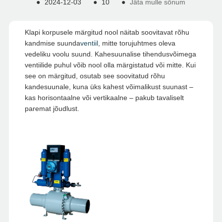
●
2024-12-03
●
10
●
Jäta mulle sõnum
Klapi korpusele märgitud nool näitab soovitavat rõhu
kandmise suunda
ventiil
, mitte torujuhtmes oleva
vedeliku voolu suund. Kahesuunalise tihendusvõimega
ventiilide puhul võib nool olla märgistatud või mitte. Kui
see on märgitud, osutab see soovitatud rõhu
kandesuunale, kuna üks kahest võimalikust suunast –
kas horisontaalne või vertikaalne – pakub tavaliselt
paremat jõudlust.