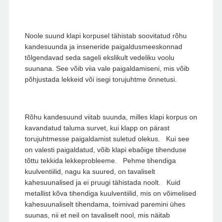
Noole suund klapi korpusel tähistab soovitatud rõhu
kandesuunda ja inseneride paigaldusmeeskonnad
tõlgendavad seda sageli ekslikult vedeliku voolu
suunana. See võib viia vale paigaldamiseni, mis võib
põhjustada lekkeid või isegi torujuhtme õnnetusi.
Rõhu kandesuund viitab suunda, milles klapi korpus on
kavandatud taluma survet, kui klapp on pärast
torujuhtmesse paigaldamist suletud olekus. Kui see
on valesti paigaldatud, võib klapi ebaõige tihenduse
tõttu tekkida lekkeprobleeme. Pehme tihendiga
kuulventiilid, nagu ka suured, on tavaliselt
kahesuunalised ja ei pruugi tähistada noolt. Kuid
metallist kõva tihendiga kuulventiilid, mis on võimelised
kahesuunaliselt tihendama, toimivad paremini ühes
suunas, nii et neil on tavaliselt nool, mis näitab