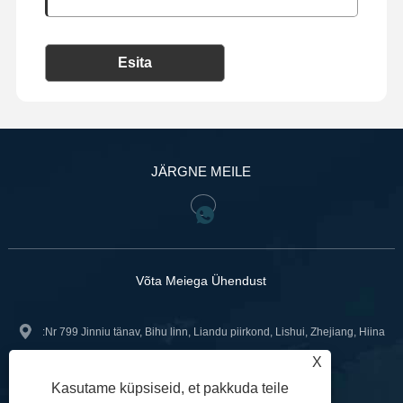
Esita
JÄRGNE MEILE
Võta Meiega Ühendust
:Nr 799 Jinniu tänav, Bihu linn, Liandu piirkond, Lishui, Zhejiang, Hiina
X
+86-18967740566
Tel:
Kasutame küpsiseid, et pakkuda teile
sales02@gntvalve.com
: