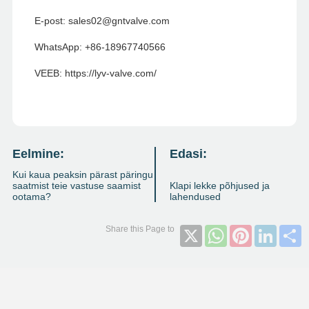
E-post: sales02@gntvalve.com
WhatsApp: +86-18967740566
VEEB: https://lyv-valve.com/
Eelmine:
Edasi:
Kui kaua peaksin pärast päringu
saatmist teie vastuse saamist
Klapi lekke põhjused ja
ootama?
lahendused
X
WhatsApp
Pinterest
Linked
S