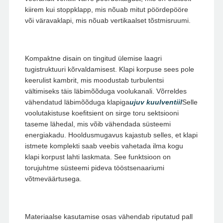
kiirem kui stoppklapp, mis nõuab mitut pöördepööre
või väravaklapi, mis nõuab vertikaalset tõstmisruumi.
Kompaktne disain on tingitud ülemise laagri
tugistruktuuri kõrvaldamisest. Klapi korpuse sees pole
keerulist kambrit, mis moodustab turbulentsi
vältimiseks täis läbimõõduga voolukanali. Võrreldes
vähendatud läbimõõduga klapiga
ujuv kuulventiil
Selle
voolutakistuse koefitsient on sirge toru sektsiooni
taseme lähedal, mis võib vähendada süsteemi
energiakadu. Hooldusmugavus kajastub selles, et klapi
istmete komplekti saab veebis vahetada ilma kogu
klapi korpust lahti laskmata. See funktsioon on
torujuhtme süsteemi pideva tööstsenaariumi
võtmeväärtusega.
Materiaalse kasutamise osas vähendab riputatud pall