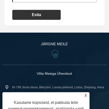
Esita
JÄRGNE MEILE
Võta Meiega Ühendust
:Nr 799 Jinniu tänav, Bihu linn, Liandu piirkond, Lishui, Zhejiang, Hiina
X
+86-18967740566
Tel:
Kasutame küpsiseid, et pakkuda teile
sales02@gntvalve.com
:
paremat sirvimiskogemust, analüüsida saidi