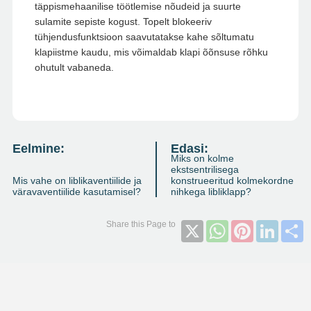
täppismehaanilise töötlemise nõudeid ja suurte
sulamite sepiste kogust. Topelt blokeeriv
tühjendusfunktsioon saavutatakse kahe sõltumatu
klapiistme kaudu, mis võimaldab klapi õõnsuse rõhku
ohutult vabaneda.
Eelmine:
Edasi:
Miks on kolme
ekstsentrilisega
Mis vahe on liblikaventiilide ja
konstrueeritud kolmekordne
väravaventiilide kasutamisel?
nihkega libliklapp?
X
WhatsApp
Pinterest
Linked
S