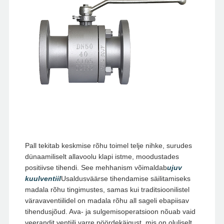
Pall tekitab keskmise rõhu toimel telje nihke, surudes
dünaamiliselt allavoolu klapi istme, moodustades
positiivse tihendi. See mehhanism võimaldab
ujuv
kuulventiil
Usaldusväärse tihendamise säilitamiseks
madala rõhu tingimustes, samas kui traditsioonilistel
väravaventiilidel on madala rõhu all sageli ebapiisav
tihendusjõud. Ava- ja sulgemisoperatsioon nõuab vaid
veerandit ventiili varre pöördekäigust, mis on oluliselt