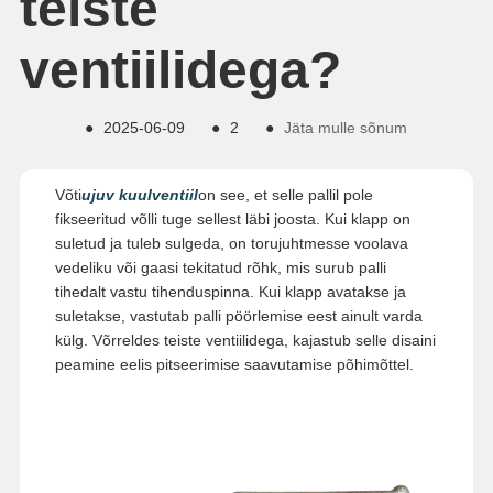
teiste
ventiilidega?
●
2025-06-09
●
2
●
Jäta mulle sõnum
Võti
ujuv kuulventiil
on see, et selle pallil pole
fikseeritud võlli tuge sellest läbi joosta. Kui klapp on
suletud ja tuleb sulgeda, on torujuhtmesse voolava
vedeliku või gaasi tekitatud rõhk, mis surub palli
tihedalt vastu tihenduspinna. Kui klapp avatakse ja
suletakse, vastutab palli pöörlemise eest ainult varda
külg. Võrreldes teiste ventiilidega, kajastub selle disaini
peamine eelis pitseerimise saavutamise põhimõttel.