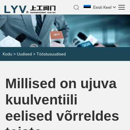
Eesti Keel
Kodu
>
Uudised
>
Tööstusuudised
Millised on ujuva
kuulventiili
eelised võrreldes