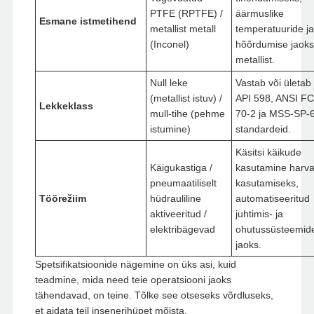
PTFE (RPTFE) /
äärmuslike
Esmane istmetihend
metallist metall
temperatuuride ja
(Inconel)
hõõrdumise jaoks
metallist.
Null leke
Vastab või ületab
(metallist istuv) /
API 598, ANSI FC
Lekkeklass
mull-tihe (pehme
70-2 ja MSS-SP-
istumine)
standardeid.
Käsitsi käikude
Käigukastiga /
kasutamine harv
pneumaatiliselt
kasutamiseks,
Töörežiim
hüdrauliline
automatiseeritud
aktiveeritud /
juhtimis- ja
elektribägevad
ohutussüsteemid
jaoks.
Spetsifikatsioonide nägemine on üks asi, kuid
teadmine, mida need teie operatsiooni jaoks
tähendavad, on teine. Tõlke see otseseks võrdluseks,
et aidata teil insenerihüpet mõista.