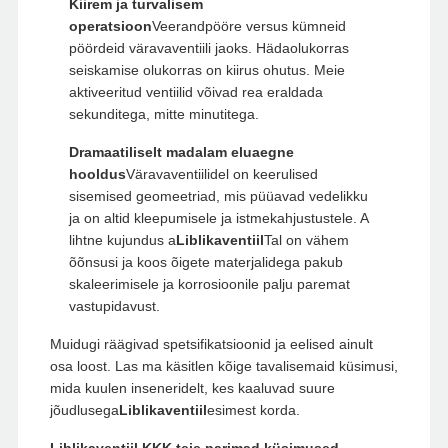
Kiirem ja turvalisem
operatsioon
Veerandpööre versus kümneid
pöördeid väravaventiili jaoks. Hädaolukorras
seiskamise olukorras on kiirus ohutus. Meie
aktiveeritud ventiilid võivad rea eraldada
sekunditega, mitte minutitega.
Dramaatiliselt madalam eluaegne
hooldus
Väravaventiilidel on keerulised
sisemised geomeetriad, mis püüavad vedelikku
ja on altid kleepumisele ja istmekahjustustele. A
lihtne kujundus a
Liblikaventiil
Tal on vähem
õõnsusi ja koos õigete materjalidega pakub
skaleerimisele ja korrosioonile palju paremat
vastupidavust.
Muidugi räägivad spetsifikatsioonid ja eelised ainult
osa loost. Las ma käsitlen kõige tavalisemaid küsimusi,
mida kuulen inseneridelt, kes kaaluvad suure
jõudlusega
Liblikaventiil
esimest korda.