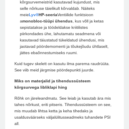
kõrgsurvemeistrid kasutavad kujundust, mis
selle nõrkuse täielikult kõrvaldab. Näiteks
meie
Lyv®
HP-seeria
Ventiilide funktsioon
a
monobloc-tüüpi ühendus
, kus võll ja ketas
sepistatakse ja töödeldakse kriitilistes
piirkondades ühe, lahutamatu seadmena või
kasutavad täiustatud tükeldatud ühendusi, mis
jaotavad pöördemomenti ja tõukejõudu ühtlaselt,
jättes ebaõnnestumiseks ruumi.
Kuid tugev skelett on kasutu ilma parema raudrüüta.
See viib meid järgmise pöördepunkti juurde.
Miks on materjalid ja tihendussüsteem
kõrgsurvega libliklapi hing
Rõhk on järeleandmatu. See leiab ja kasutab ära mis
tahes nõrkust, eriti pitseris. Tihendussüsteem on see,
mis muudab lihtsa ketta ja keha tihedaks ja
usaldusväärseks väljalülitusseadmeks tuhandete PSI
all.