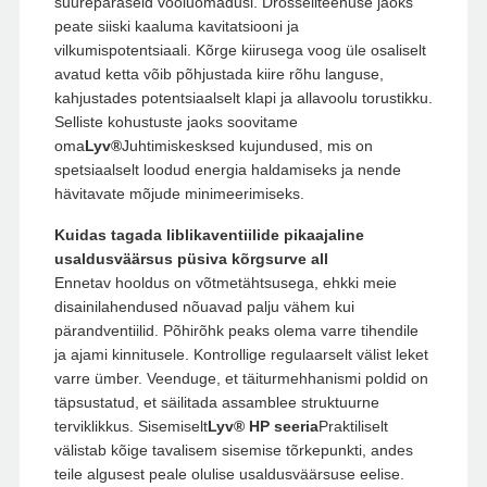
suurepäraseid vooluomadusi. Drosseliteenuse jaoks
peate siiski kaaluma kavitatsiooni ja
vilkumispotentsiaali. Kõrge kiirusega voog üle osaliselt
avatud ketta võib põhjustada kiire rõhu languse,
kahjustades potentsiaalselt klapi ja allavoolu torustikku.
Selliste kohustuste jaoks soovitame
oma
Lyv®
Juhtimiskesksed kujundused, mis on
spetsiaalselt loodud energia haldamiseks ja nende
hävitavate mõjude minimeerimiseks.
Kuidas tagada liblikaventiilide pikaajaline
usaldusväärsus püsiva kõrgsurve all
Ennetav hooldus on võtmetähtsusega, ehkki meie
disainilahendused nõuavad palju vähem kui
pärandventiilid. Põhirõhk peaks olema varre tihendile
ja ajami kinnitusele. Kontrollige regulaarselt välist leket
varre ümber. Veenduge, et täiturmehhanismi poldid on
täpsustatud, et säilitada assamblee struktuurne
terviklikkus. Sisemiselt
Lyv® HP seeria
Praktiliselt
välistab kõige tavalisem sisemise tõrkepunkti, andes
teile algusest peale olulise usaldusväärsuse eelise.