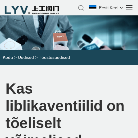
Eesti Keel
Kodu
>
Uudised
>
Tööstusuudised
Kas
liblikaventiilid on
tõeliselt