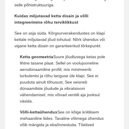
selle põhistruktuuriga.
Kuidas mõjutavad ketta disain ja võlli
integreerimine rõhu terviklikkust
See on asja süda. Kõrgsurverakendustes on klapi
kettale mõjutavad jõud tohutud. Nõrk ühendus või
vigane ketta disain on garanteeritud tõrkepunkt.
Ketta geomeetria
Suure jõudlusega ketas pole
lihtne tasane plaat. Sellel on voolujooneline
aerodünaamiline profiil, mis minimeerib
turbulentsi ja rõhu languse üle klapi. See ei
puuduta ainult tõhusust; See seisneb
dünaamiliste jõudude ja vibratsiooni
vähendamisel, mis võivad ventiili aja jooksul
väsida.
Võlli-kettaühendus
See on kõige kriitilisem
mehaaniline liides. Tavaline võtmega ühendus
võib mängida ja ebaõnnestuda. Tõelised