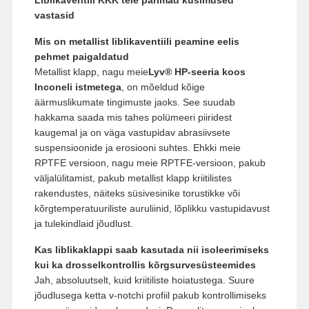
Liblikaventiil KKK teie parimad küsimused
vastasid
Mis on metallist liblikaventiili peamine eelis
pehmet paigaldatud
Metallist klapp, nagu meie
Lyv® HP-seeria koos
Inconeli istmetega
, on mõeldud kõige
äärmuslikumate tingimuste jaoks. See suudab
hakkama saada mis tahes polümeeri piiridest
kaugemal ja on väga vastupidav abrasiivsete
suspensioonide ja erosiooni suhtes. Ehkki meie
RPTFE versioon, nagu meie RPTFE-versioon, pakub
väljalülitamist, pakub metallist klapp kriitilistes
rakendustes, näiteks süsivesinike torustikke või
kõrgtemperatuuriliste auruliinid, lõplikku vastupidavust
ja tulekindlaid jõudlust.
Kas liblikaklappi saab kasutada nii isoleerimiseks
kui ka drosselkontrollis kõrgsurvesüsteemides
Jah, absoluutselt, kuid kriitiliste hoiatustega. Suure
jõudlusega ketta v-notchi profiil pakub kontrollimiseks