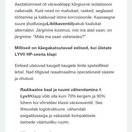
Aastakümneid oli väravaklapp kõrgsurve isolatsiooni
vaikevalik. Kuid need on mahukad, rasked, aeglased
töötamise ja kalduvad istme korrosioonile. Kaasaegne
suure jõudlusega
Liblikaventiil
pakub kaalukat
alternatiivi. Järgmine küsimus, mis ma alati saan, on
järgmine: "Mida ma saan vahetades?"
Millised on käegakatsutavad eelised, kui ületate
LYV® HP-seeria klapi
Eelised ulatuvad kaugelt kaugele liinile spetsiifilisel
lehel. Nad tõlgivad reaalmaailma operatiivseid sääste
ja ohutust.
Radikaalne kaal ja ruumi vähendamine
A
Lyv®
Klapp võib olla kuni 70% kergem ja 90%
lühem kui võrreldav klassi väravaventiil. See
lihtsustab tugistruktuure, vähendab
paigaldusaega ja vabastab kompaktsete
taimede väärtusliku ruumi.