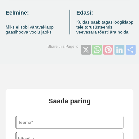
Eelmine:
Edasi:
Kuidas saab tagasilöögiklapp
Miks ei sobi väravaklapp
teie torusüsteemis
gaasihoova voolu jaoks
veevasara tõesti ära hoida
X
WhatsApp
Pinterest
Linked
S
Saada päring