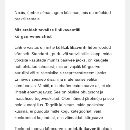
Niisiis, ümber sõnastagem küsimus, mis on mõeldud
praktilisemale.
Mis eraldab tavalise liblikaventiili
kõrgsurvemeistrist
Lihtne vastus on mitte kõik
Liblikaventiilid
on loodud
võrdselt. Standard-, purk- või vahvli stiilis klapp, mida
võiksite kasutada munitsipaalvee jaoks, on kaugele
nutt ehitatud lahusest, mis on vajalik kõrgsurve
auruliini või süsivesinike sissepritsesüsteemi jaoks.
Erinevus seisneb disaini ja materiaalse valiku
sümfoonias. Ventiil, mis ebaõnnestub surve all, ei ole
lihtsalt ebamugavus; See on oluline ohutusoht ja
massilised tegevuskulud. Olen näinud järelmõju ja see
pole kunagi ilus. Tegelik küsimus, mida peaksime
küsima, ei puuduta mitte kogu kategooriat, vaid
konkreetset kujundust, mis võimaldab kõrgsurve.
Teekond tugeva kõrgsurve juurde
Liblikaventiil
algab