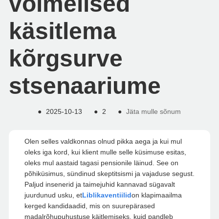
võimelised
käsitlema
kõrgsurve
stsenaariume
●
2025-10-13
●
2
●
Jäta mulle sõnum
Olen selles valdkonnas olnud pikka aega ja kui mul
oleks iga kord, kui klient mulle selle küsimuse esitas,
oleks mul aastaid tagasi pensionile läinud. See on
põhiküsimus, sündinud skeptitsismi ja vajaduse segust.
Paljud insenerid ja taimejuhid kannavad sügavalt
juurdunud usku, et
Liblikaventiilid
on klapimaailma
kerged kandidaadid, mis on suurepärased
madalrõhupuhustuse käitlemiseks, kuid pandleb