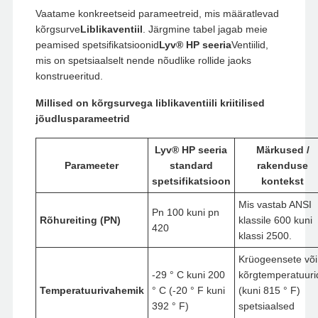
Vaatame konkreetseid parameetreid, mis määratlevad
kõrgsurve
Liblikaventiil
. Järgmine tabel jagab meie
peamised spetsifikatsioonid
Lyv® HP seeria
Ventiilid,
mis on spetsiaalselt nende nõudlike rollide jaoks
konstrueeritud.
Millised on kõrgsurvega liblikaventiili kriitilised
jõudlusparameetrid
Lyv® HP seeria
Märkused /
Parameeter
standard
rakenduse
spetsifikatsioon
kontekst
Mis vastab ANSI
Pn 100 kuni pn
Rõhureiting (PN)
klassile 600 kuni
420
klassi 2500.
Krüogeensete või
-29 ° C kuni 200
kõrgtemperatuuri
Temperatuurivahemik
° C (-20 ° F kuni
(kuni 815 ° F)
392 ° F)
spetsiaalsed