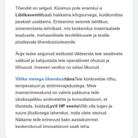
Tõendid on selged. Küsimus pole enam
kui
a
Liblikaventiil
saab hakkama kõrgsurvega, kuid
kumb
sa
peaksid usaldama. Eristamine seisneb tahtlikus,
süvenemiseta tehnikast, mis keskendus materiaalsele
teadusele, mehaanilisele terviklikkusele ja testile
püstitavale tihendussüsteemile.
Ärge laske aegunud eeldustel dikteerida teie seadmete
valikuid ja kahjustada teie operatiivset ohutust ja
tõhusust. Inseneri vestlus on edasi liikunud.
Võtke meiega ühendust
täna
Teie konkreetse rõhu,
temperatuuri ja söötmevajadustega. Meie
insenerimeeskond on valmis pakkuma teile
üksikasjalikku andmelehte ja konsultatsiooni, et
tõestada, kuidas
Lyv® HP seeria
Võib olla tugev ja
suure jõudlusega lahendus, mida olete otsinud.
Näitame teile erinevust kaks aastakümmet
keskendunud innovatsiooni saab teha.