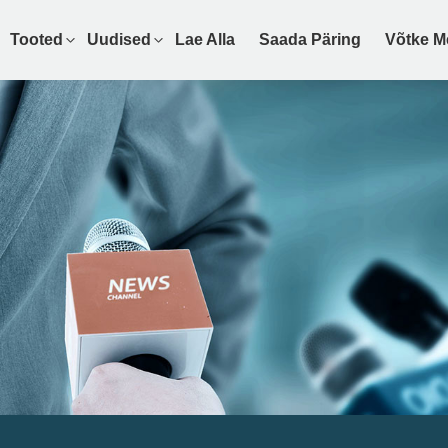
Tooted
Uudised
Lae Alla
Saada Päring
Võtke M