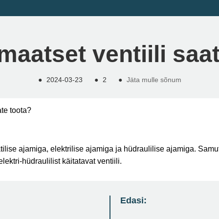
omaatset ventiili saa
●
2024-03-23
●
2
●
Jäta mulle sõnum
ate toota?
ilise ajamiga, elektrilise ajamiga ja hüdraulilise ajamiga. Samu
elektri-hüdraulilist käitatavat ventiili.
Edasi: