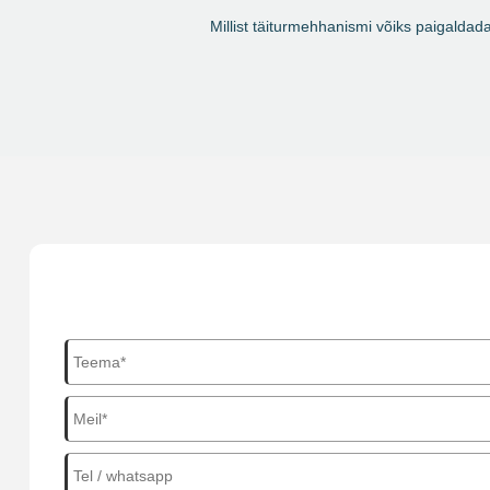
Millist täiturmehhanismi võiks paigaldada t