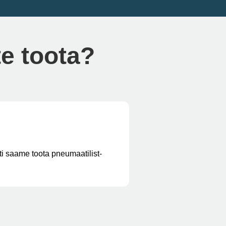
te toota?
ti saame toota pneumaatilist-