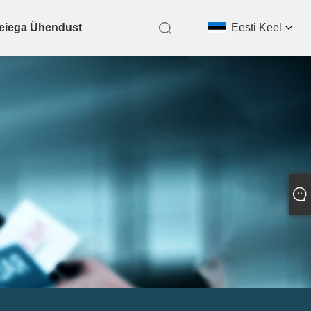
eiega Ühendust
Eesti Keel