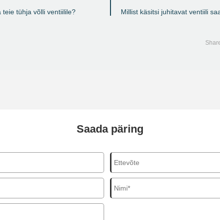
eie tühja võlli ventiilile?
Millist käsitsi juhitavat ventiili s
Saada päring