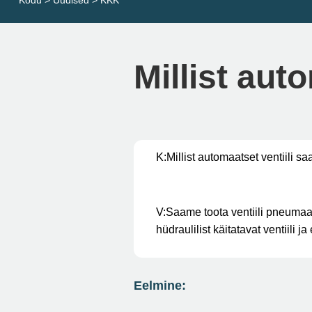
Kodu
>
Uudised
>
KKK
Millist aut
K:
Millist automaatset ventiili sa
V:
Saame toota ventiili pneumaat
hüdraulilist käitatavat ventiili ja 
Eelmine: