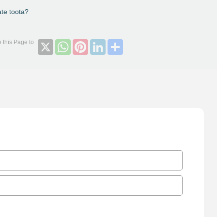
aate toota?
X
WhatsApp
Pinterest
LinkedIn
Share