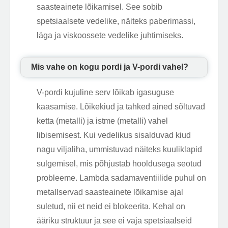
saasteainete lõikamisel. See sobib
spetsiaalsete vedelike, näiteks paberimassi,
läga ja viskoossete vedelike juhtimiseks.
Mis vahe on kogu pordi ja V-pordi vahel?
V-pordi kujuline serv lõikab igasuguse
kaasamise. Lõikekiud ja tahked ained sõltuvad
ketta (metalli) ja istme (metalli) vahel
libisemisest. Kui vedelikus sisalduvad kiud
nagu viljaliha, ummistuvad näiteks kuuliklapid
sulgemisel, mis põhjustab hooldusega seotud
probleeme. Lambda sadamaventiilide puhul on
metallservad saasteainete lõikamise ajal
suletud, nii et neid ei blokeerita. Kehal on
ääriku struktuur ja see ei vaja spetsiaalseid