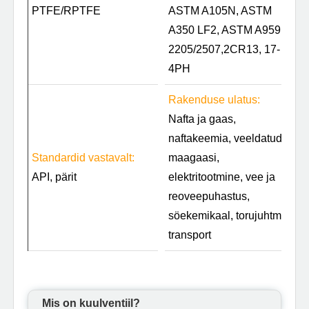
PTFE/RPTFE
ASTM A105N, ASTM
A350 LF2, ASTM A959
2205/2507,2CR13, 17-
4PH
Rakenduse ulatus:
Nafta ja gaas,
naftakeemia, veeldatud
Standardid vastavalt:
maagaasi,
API, pärit
elektritootmine, vee ja
reoveepuhastus,
söekemikaal, torujuhtme
transport
Mis on kuulventiil?