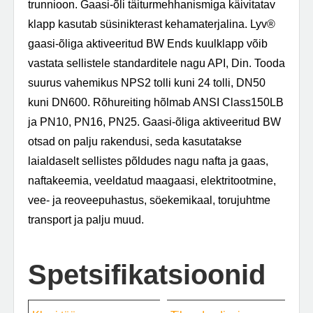
trunnioon. Gaasi-õli täiturmehhanismiga käivitatav
klapp kasutab süsinikterast kehamaterjalina. Lyv®️
gaasi-õliga aktiveeritud BW Ends kuulklapp võib
vastata sellistele standarditele nagu API, Din. Tooda
suurus vahemikus NPS2 tolli kuni 24 tolli, DN50
kuni DN600. Rõhureiting hõlmab ANSI Class150LB
ja PN10, PN16, PN25. Gaasi-õliga aktiveeritud BW
otsad on palju rakendusi, seda kasutatakse
laialdaselt sellistes põldudes nagu nafta ja gaas,
naftakeemia, veeldatud maagaasi, elektritootmine,
vee- ja reoveepuhastus, söekemikaal, torujuhtme
transport ja palju muud.
Spetsifikatsioonid