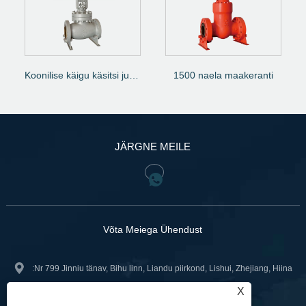
Koonilise käigu käsitsi juhtimine Maaklapp
1500 naela maakeranti
JÄRGNE MEILE
Võta Meiega Ühendust
:Nr 799 Jinniu tänav, Bihu linn, Liandu piirkond, Lishui, Zhejiang, Hiina
X
+86-18967740566
Tel: