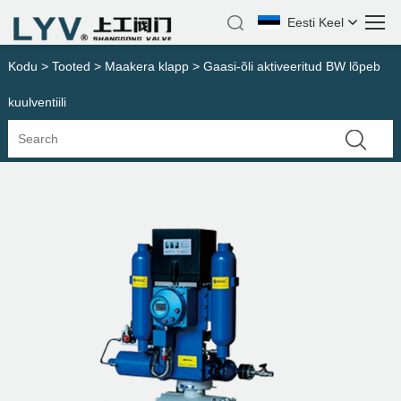
Eesti Keel
Kodu
>
Tooted
>
Maakera klapp
> Gaasi-õli aktiveeritud BW lõpeb
kuulventiili