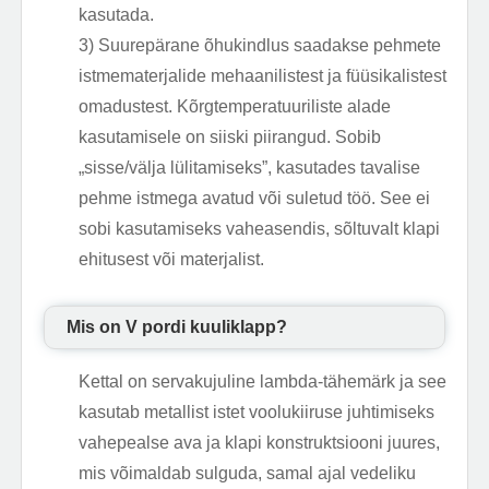
kasutada.
3) Suurepärane õhukindlus saadakse pehmete
istmematerjalide mehaanilistest ja füüsikalistest
omadustest. Kõrgtemperatuuriliste alade
kasutamisele on siiski piirangud. Sobib
„sisse/välja lülitamiseks”, kasutades tavalise
pehme istmega avatud või suletud töö. See ei
sobi kasutamiseks vaheasendis, sõltuvalt klapi
ehitusest või materjalist.
Mis on V pordi kuuliklapp?
Kettal on servakujuline lambda-tähemärk ja see
kasutab metallist istet voolukiiruse juhtimiseks
vahepealse ava ja klapi konstruktsiooni juures,
mis võimaldab sulguda, samal ajal vedeliku