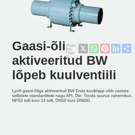
Gaasi-õli
X
WhatsApp
Pinterest
LinkedI
S
aktiveeritud BW
lõpeb kuulventiili
Lyv®️ gaasi-õliga aktiveeritud BW Ends kuulklapp võib vastata
sellistele standarditele nagu API, Din. Tooda suurus vahemikus
NPS2 tolli kuni 24 tolli, DN50 kuni DN600.