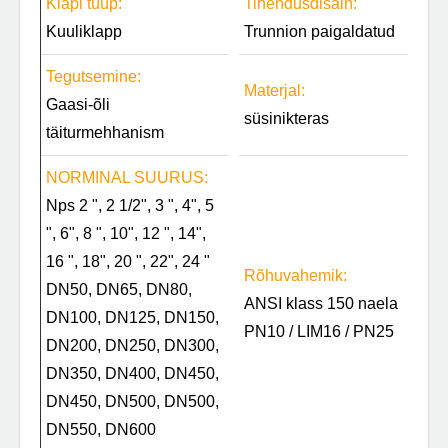
Klapi tüüp:
Tihendusdisain:
Kuuliklapp
Trunnion paigaldatud
Tegutsemine:
Materjal:
Gaasi-õli
süsinikteras
täiturmehhanism
NORMINAL SUURUS:
Nps 2 ", 2 1/2", 3 ", 4", 5
", 6", 8 ", 10", 12 ", 14",
16 ", 18", 20 ", 22", 24 "
Rõhuvahemik:
DN50, DN65, DN80,
ANSI klass 150 naela
DN100, DN125, DN150,
PN10 / LIM16 / PN25
DN200, DN250, DN300,
DN350, DN400, DN450,
DN450, DN500, DN500,
DN550, DN600