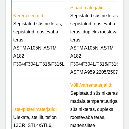
Plaadimaterjalid:
Kerematerjalid:
Sepistatud süsinikteras,
Sepistatud süsinikteras,
sepistatud roostevaba
sepistatud roostevaba
teras, dupleks roostevaba
teras
teras
ASTM A105N, ASTM
ASTM A105N, ASTM
A182
A182
F304/F304L/F316/F316L
F304/F304L/F316/F316L,
ASTM A959 2205/2507
Võlli/varrematerjalid:
Sepistatud süsinikteras,
madala temperatuuriga
Iste-/pitserimaterjalid:
süsinikteras, dupleks
Ülekate, stelliit, teflon
roostevaba teras,
13CR, STL4/STL6,
martensiitse