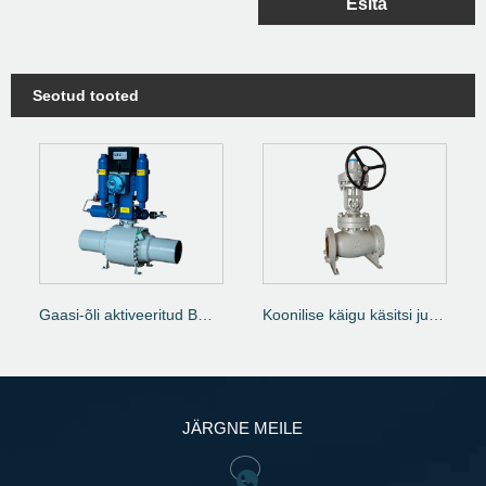
Esita
Seotud tooted
Gaasi-õli aktiveeritud BW lõpeb kuulventiili
Koonilise käigu käsitsi juhtimine Maaklapp
JÄRGNE MEILE