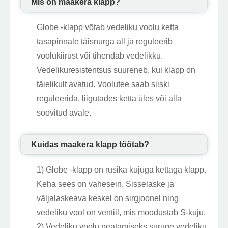
Mis on maakera klapp?
Globe -klapp võtab vedeliku voolu ketta
tasapinnale täisnurga all ja reguleerib
voolukiirust või tihendab vedelikku.
Vedelikuresistentsus suureneb, kui klapp on
täielikult avatud. Voolutee saab siiski
reguleerida, liigutades ketta üles või alla
soovitud avale.
Kuidas maakera klapp töötab?
1) Globe -klapp on rusika kujuga kettaga klapp.
Keha sees on vahesein. Sisselaske ja
väljalaskeava keskel on sirgjoonel ning
vedeliku vool on ventiil, mis moodustab S-kuju.
2) Vedeliku voolu peatamiseks suruge vedeliku