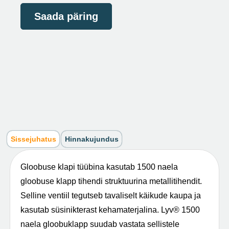
Saada päring
Sissejuhatus
Hinnakujundus
Gloobuse klapi tüübina kasutab 1500 naela
gloobuse klapp tihendi struktuurina metallitihendit.
Selline ventiil tegutseb tavaliselt käikude kaupa ja
kasutab süsinikterast kehamaterjalina. Lyv®️ 1500
naela gloobuklapp suudab vastata sellistele