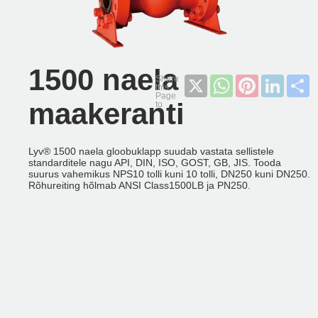
1500 naela
X
WhatsApp
Pinterest
LinkedI
S
maakeranti
Lyv®️ 1500 naela gloobuklapp suudab vastata sellistele
standarditele nagu API, DIN, ISO, GOST, GB, JIS. Tooda
suurus vahemikus NPS10 tolli kuni 10 tolli, DN250 kuni DN250.
Rõhureiting hõlmab ANSI Class1500LB ja PN250.