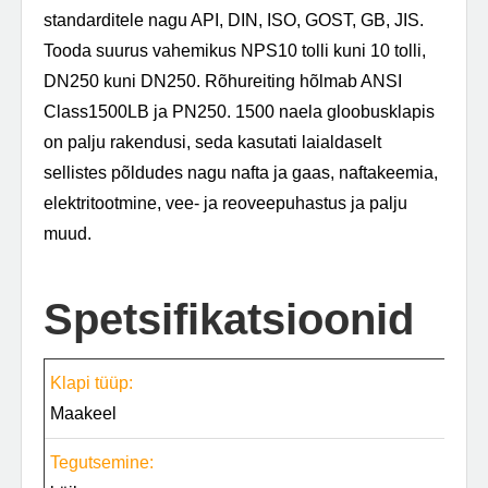
standarditele nagu API, DIN, ISO, GOST, GB, JIS.
Tooda suurus vahemikus NPS10 tolli kuni 10 tolli,
DN250 kuni DN250. Rõhureiting hõlmab ANSI
Class1500LB ja PN250. 1500 naela gloobusklapis
on palju rakendusi, seda kasutati laialdaselt
sellistes põldudes nagu nafta ja gaas, naftakeemia,
elektritootmine, vee- ja reoveepuhastus ja palju
muud.
Spetsifikatsioonid
Klapi tüüp:
T
Maakeel
m
Tegutsemine:
M