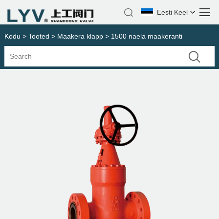
Eesti Keel
Kodu
>
Tooted
>
Maakera klapp
> 1500 naela maakeranti