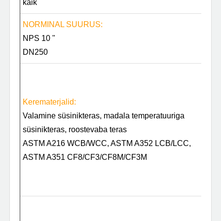
käik
S
NORMINAL SUURUS:
R
NPS 10 "
A
DN250
P
P
V
Kerematerjalid:
m
Valamine süsinikteras, madala temperatuuriga
s
süsinikteras, roostevaba teras
t
ASTM A216 WCB/WCC, ASTM A352 LCB/LCC,
A
ASTM A351 CF8/CF3/CF8M/CF3M
A
A
C
Võ
S