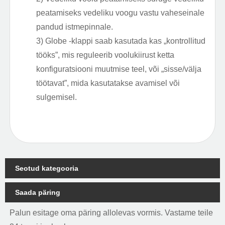
peatamiseks vedeliku voogu vastu vaheseinale
pandud istmepinnale.
3) Globe -klappi saab kasutada kas „kontrollitud
tööks”, mis reguleerib voolukiirust ketta
konfiguratsiooni muutmise teel, või „sisse/välja
töötavat”, mida kasutatakse avamisel või
sulgemisel.
Seotud kategooria
Saada päring
Palun esitage oma päring allolevas vormis. Vastame teile