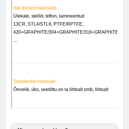
Iste-/pitserimaterjalid:
t
Ülekate, stelliit, teflon, lamineeritud
t
13CR, STL4/STL6, PTFE/RPTFE,
A
420+GRAPHITE/304+GRAPHITE/316+GRAPHITE/
F
…
A
2
4
R
N
Standardid vastavalt:
n
Õnnelik, üks, seetõttu on ta lihtsalt omb, lihtsalt
el
r